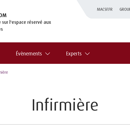
MACSF.FR
GROU
OM
 sur l'espace réservé aux
es
Évènements
Experts
mière
Infirmière