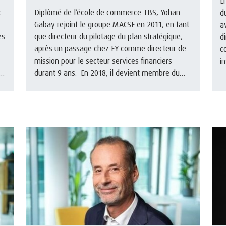
E
c
Diplômé de l’école de commerce TBS, Yohan
d
Gabay rejoint le groupe MACSF en 2011, en tant
a
es
que directeur du pilotage du plan stratégique,
d
après un passage chez EY comme directeur de
c
mission pour le secteur services financiers
i
durant 9 ans. En 2018, il devient membre du
r
Comité exécutif en tant que ...
im