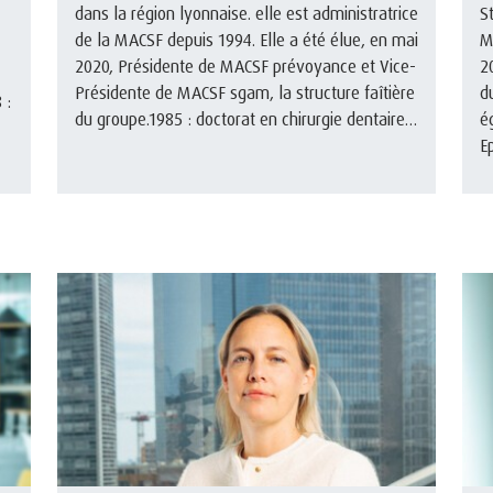
dans la région lyonnaise. elle est administratrice
S
de la MACSF depuis 1994. Elle a été élue, en mai
M
2020, Présidente de MACSF prévoyance et Vice-
2
Présidente de MACSF sgam, la structure faîtière
d
 :
du groupe.1985 : doctorat en chirurgie dentaire,
é
études d’ ...
E
ju
es