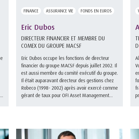
FINANCE
ASSURANCE VIE
FONDS EN EUROS
Eric Dubos
A
DIRECTEUR FINANCIER ET MEMBRE DU
T
COMEX DU GROUPE MACSF
D
re
Eric Dubos occupe les fonctions de directeur
A
financier du groupe MACSF depuis juillet 2002. Il
V
est aussi membre du comité exécutif du groupe.
e
Il était auparavant directeur des gestions chez
f
Robeco (1998- 2002) après avoir exercé comme
f
gérant de taux pour OFI Asset Management
p
(1994-1997) et La Mo ...
a