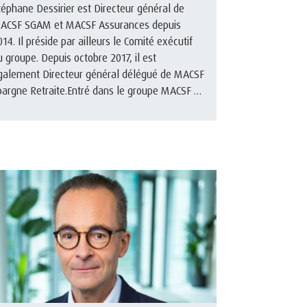
téphane Dessirier est Directeur général de
ACSF SGAM et MACSF Assurances depuis
014. Il préside par ailleurs le Comité exécutif
u groupe. Depuis octobre 2017, il est
galement Directeur général délégué de MACSF
pargne Retraite.Entré dans le groupe MACSF en
illet 2003, il a occupé plusieur ...