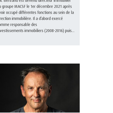
ric Bertrand est devenu directeur Immobilier
u groupe MACSF le 1er décembre 2021 après
voir occupé différentes fonctions au sein de la
irection immobilière. Il a d’abord exercé
omme responsable des
nvestissements immobiliers (2008-2016) puis
esponsable de l’asset management
mobilier (20 ...