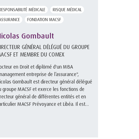
RESPONSABILITÉ MÉDICALE
RISQUE MÉDICAL
ASSURANCE
FONDATION MACSF
icolas Gombault
IRECTEUR GÉNÉRAL DÉLÉGUÉ DU GROUPE
ACSF ET MEMBRE DU COMEX
octeur en Droit et diplômé d'un MBA
management entreprise de l’assurance",
icolas Gombault est directeur général délégué
u groupe MACSF et exerce les fonctions de
irecteur général de différentes entités et en
articulier MACSF Prévoyance et Libéa. Il est
galement président de la Fondation ...