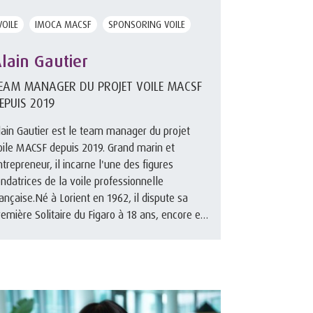
VOILE
IMOCA MACSF
SPONSORING VOILE
lain Gautier
EAM MANAGER DU PROJET VOILE MACSF
EPUIS 2019
lain Gautier est le team manager du projet
oile MACSF depuis 2019. Grand marin et
ntrepreneur, il incarne l'une des figures
ondatrices de la voile professionnelle
rançaise.Né à Lorient en 1962, il dispute sa
remière Solitaire du Figaro à 18 ans, encore en
mateur, avant de devenir navigate ...