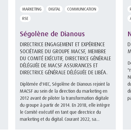
MARKETING
DIGITAL
COMMUNICATION
RSE
Ségolène de Dianous
N
DIRECTRICE ENGAGEMENT ET EXPÉRIENCE
D
SOCIÉTAIRE DU GROUPE MACSF, MEMBRE
M
DU COMITÉ EXÉCUTIF, DIRECTRICE GÉNÉRALE
D
DÉLÉGUÉE DE MACSF ASSURANCES ET
"
DIRECTRICE GÉNÉRALE DÉLÉGUÉE DE LIBÉA.
N
Diplômée d'HEC, Ségolène de Dianous rejoint la
d
MACSF au sein de la direction du marketing en
d
2012 avant de piloter la transformation digitale
p
du groupe à partir de 2014. En 2018, elle intègre
é
le Comité exécutif en tant que directrice du
marketing et du digital. Courant 2022, sa
direction s’élarg ...