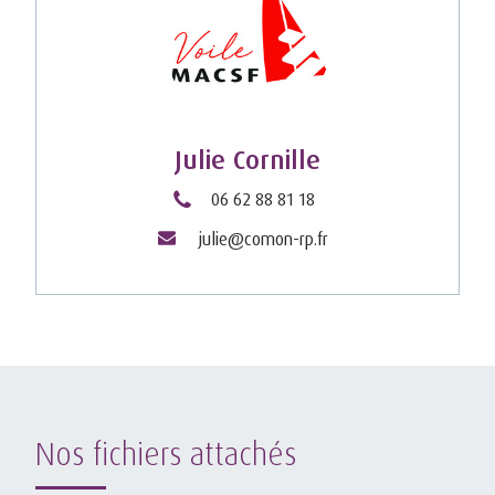
Julie Cornille
06 62 88 81 18
julie@comon-rp.fr
Nos fichiers attachés