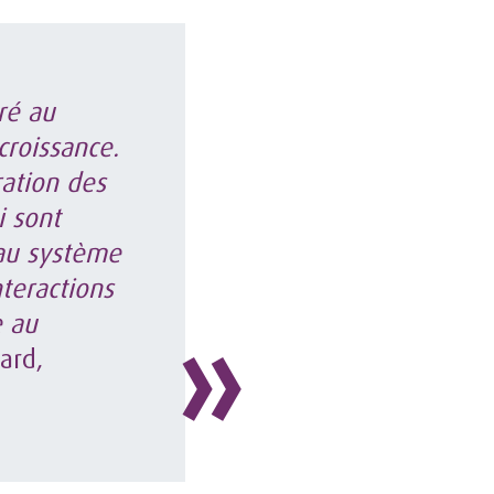
ré au
croissance.
ration des
i sont
 au système
teractions
e au
ard,