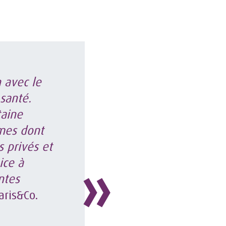
 avec le
santé.
taine
mmes dont
s privés et
ice à
ntes
aris&Co.