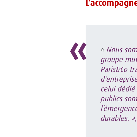
L’accompagne
«
Nous somm
groupe mutu
Paris&Co tr
d'entrepris
celui dédié
publics son
l’émergenc
durables. »