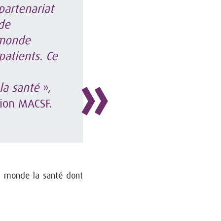
artenariat
de
 monde
patients. Ce
la santé
»,
ion MACSF.
du monde la santé dont