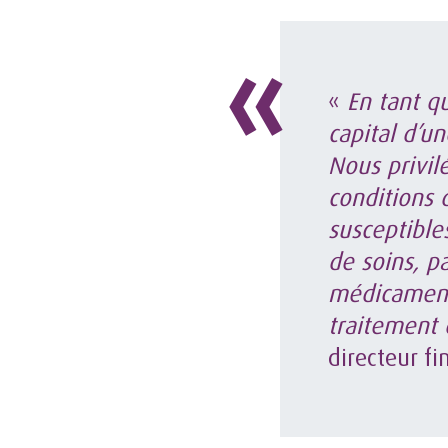
«
En tant q
capital d’un
Nous privil
conditions 
susceptible
de soins, p
médicamente
traitement
directeur f