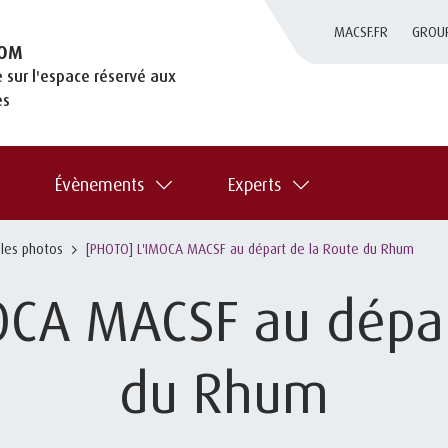
MACSF.FR
GROU
OM
 sur l'espace réservé aux
es
Évènements
Experts
 les photos
[PHOTO] L'IMOCA MACSF au départ de la Route du Rhum
OCA MACSF au dépar
du Rhum