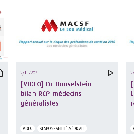
2/10/2020
2
[VIDEO] Dr Houselstein -
[
bilan RCP médecins
L
généralistes
r
2
VIDÉO
RESPONSABILITÉ MÉDICALE