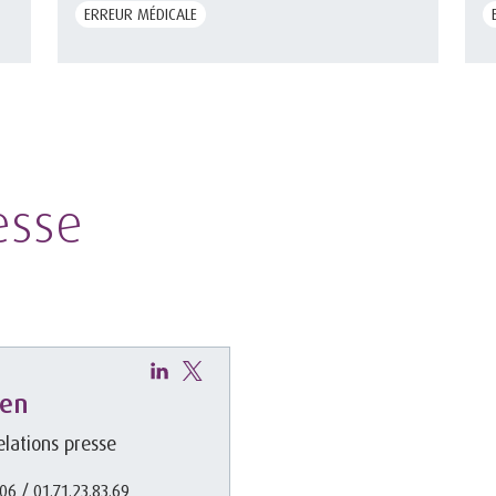
ERREUR MÉDICALE
esse
hen
lations presse
.06 / 01.71.23.83.69