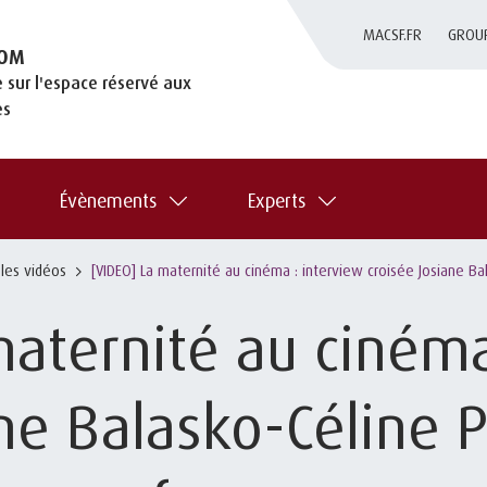
MACSF.FR
GROU
OM
 sur l'espace réservé aux
es
Évènements
Experts
 les vidéos
[VIDEO] La maternité au cinéma : interview croisée Josiane 
maternité au cinéma
ne Balasko-Céline 