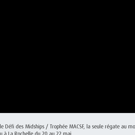
 le Défi des Midships / Trophée MACSF, la seule régate au m
ieu à La Rochelle du 20 au 22 mai.