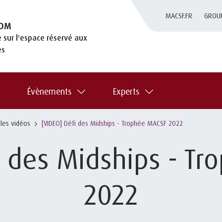
MACSF.FR
GROU
OM
 sur l'espace réservé aux
es
Évènements
Experts
 les vidéos
[VIDEO] Défi des Midships - Trophée MACSF 2022
i des Midships - T
2022