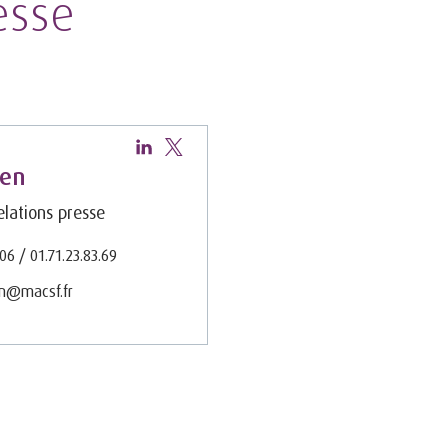
esse
hen
lations presse
.06 / 01.71.23.83.69
en@macsf.fr