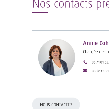
Nos contacts pr
Annie Co
Chargée des re
06.71.01.63
annie.coh
NOUS CONTACTER