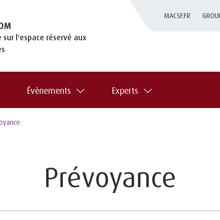
MACSF.FR
GROU
OM
 sur l'espace réservé aux
es
Évènements
Experts
voyance
Prévoyance