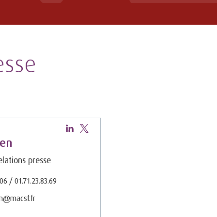
esse
hen
lations presse
.06 / 01.71.23.83.69
en@macsf.fr