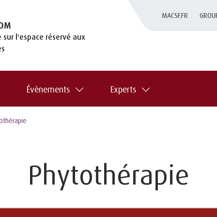
MACSF.FR
GROU
OM
 sur l'espace réservé aux
es
Évènements
Experts
tothérapie
Phytothérapie