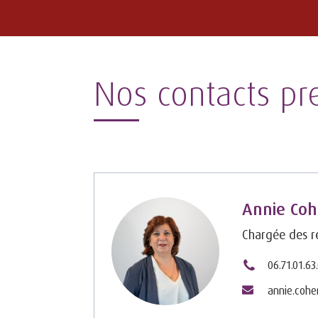
Nos contacts pr
Annie Co
Chargée des re
06.71.01.63
annie.coh