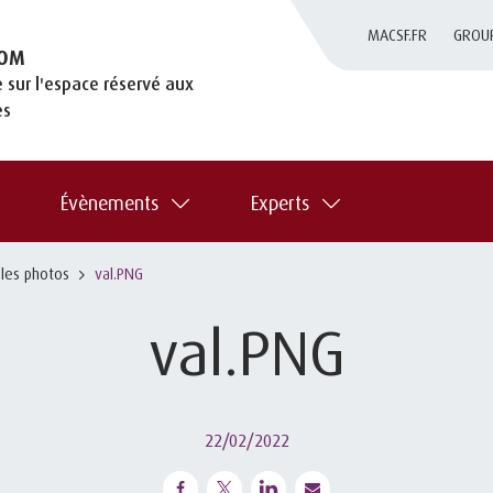
MACSF.FR
GROU
OM
 sur l'espace réservé aux
es
Évènements
Experts
 les photos
val.PNG
val.PNG
22/02/2022