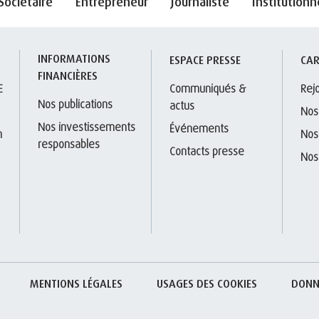
Sociétaire
Entrepreneur
Journaliste
Institutionn
INFORMATIONS 
S
ESPACE PRESSE
CAR
FINANCIÈRES
E
Communiqués & 
Rej
Nos publications
actus
Nos
Nos investissements 
Événements
 
Nos
responsables
Contacts presse
Nos
MENTIONS LÉGALES
USAGES DES COOKIES
DONN