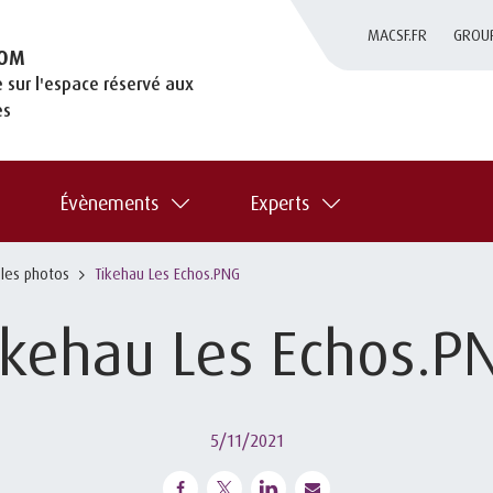
MACSF.FR
GROU
OM
 sur l'espace réservé aux
es
Évènements
Experts
 les photos
Tikehau Les Echos.PNG
ikehau Les Echos.P
5/11/2021