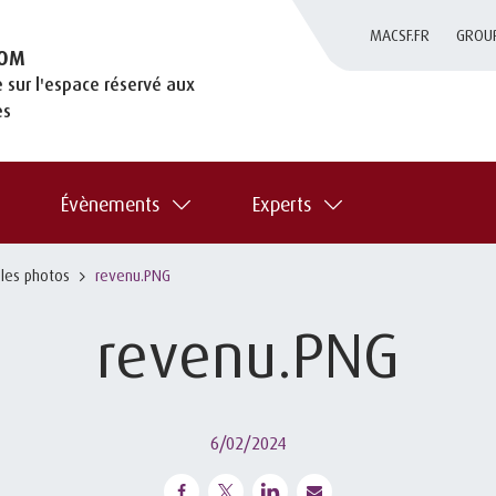
MACSF.FR
GROU
OM
 sur l'espace réservé aux
es
Évènements
Experts
 les photos
revenu.PNG
revenu.PNG
6/02/2024