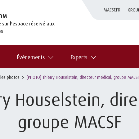
MACSF.FR
GROU
OM
 sur l'espace réservé aux
es
Évènements
Experts
 les photos
[PHOTO] Thierry Houselstein, directeur médical, groupe MACS
ry Houselstein, dire
groupe MACSF