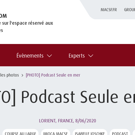
MACSF.FR
GROU
OM
 sur l'espace réservé aux
es
Évènements
Experts
 les photos
[PHOTO] Podcast Seule en mer
O] Podcast Seule 
LORIENT, FRANCE,
8/06/2020
COURSE AU LARGE
IMOCA MACSF
ISABELLE JOSCHKE
PODCAST