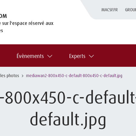
MACSF.FR
GROU
OM
 sur l'espace réservé aux
es
Évènements
Experts
 les photos
mediawan2-800x450-c-default-800x450-c-default.jpg
800x450-c-default
default.jpg