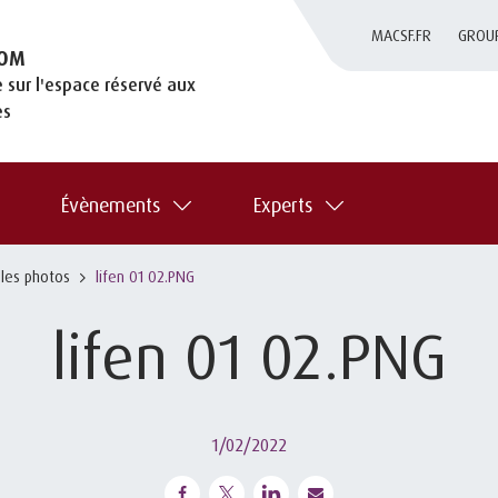
MACSF.FR
GROU
OM
 sur l'espace réservé aux
es
Évènements
Experts
 les photos
lifen 01 02.PNG
lifen 01 02.PNG
1/02/2022