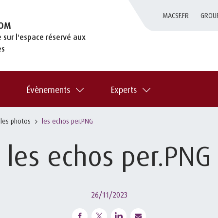
MACSF.FR
GROU
OM
 sur l'espace réservé aux
es
Évènements
Experts
 les photos
les echos per.PNG
les echos per.PNG
26/11/2023