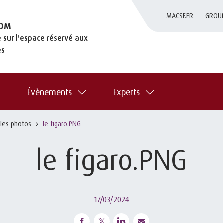
MACSF.FR
GROU
OM
 sur l'espace réservé aux
es
Évènements
Experts
 les photos
le figaro.PNG
le figaro.PNG
17/03/2024