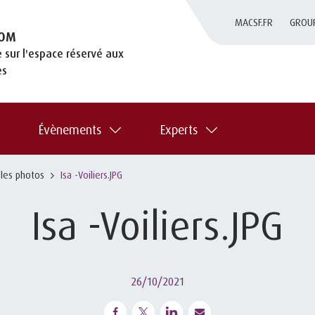
MACSF.FR
GROU
OM
 sur l'espace réservé aux
es
Évènements
Experts
 les photos
Isa -Voiliers.JPG
Isa -Voiliers.JPG
26/10/2021