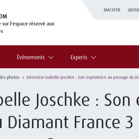
MACSF.FR
GROU
OM
 sur l'espace réservé aux
es
Évènements
Experts
 les photos
Interview Isabelle Joschke : Son expérience au passage du 
belle Joschke : Son
u Diamant France 3