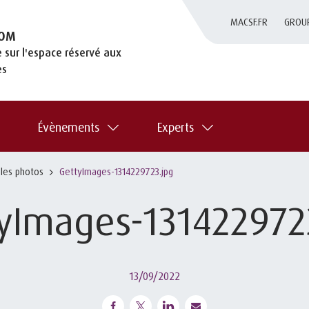
MACSF.FR
GROU
OM
 sur l'espace réservé aux
es
Évènements
Experts
 les photos
GettyImages-1314229723.jpg
yImages-131422972
13/09/2022