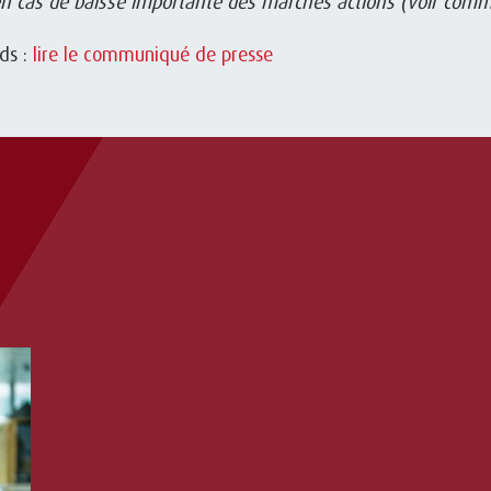
r en cas de baisse importante des marchés actions (voir com
ds :
lire le communiqué de presse