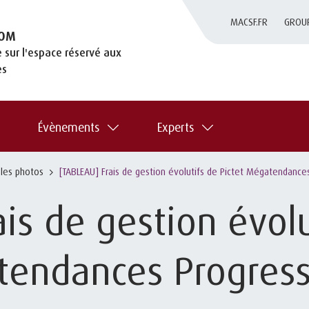
MACSF.FR
GROU
OM
 sur l'espace réservé aux
es
Évènements
Experts
 les photos
[TABLEAU] Frais de gestion évolutifs de Pictet Mégatendances
is de gestion évolu
endances Progress