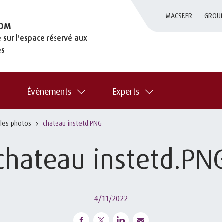
MACSF.FR
GROU
OM
 sur l'espace réservé aux
es
Évènements
Experts
 les photos
chateau instetd.PNG
chateau instetd.PN
4/11/2022