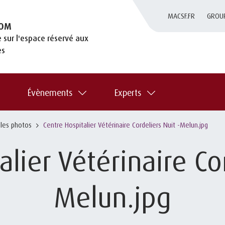
MACSF.FR
GROU
OM
 sur l'espace réservé aux
es
Évènements
Experts
 les photos
Centre Hospitalier Vétérinaire Cordeliers Nuit -Melun.jpg
lier Vétérinaire Co
Melun.jpg