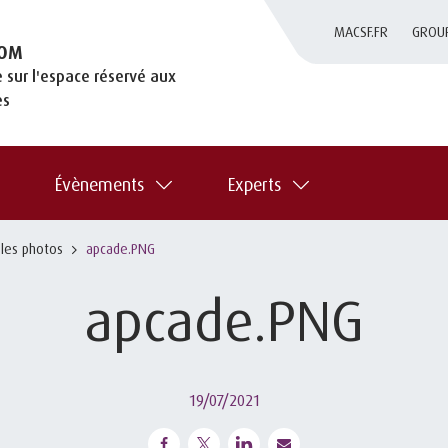
MACSF.FR
GROU
OM
 sur l'espace réservé aux
es
Évènements
Experts
 les photos
apcade.PNG
apcade.PNG
19/07/2021