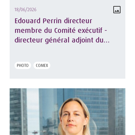
18/06/2026
Edouard Perrin directeur
membre du Comité exécutif -
directeur général adjoint du
groupe MACSF et directeur
général délégué de MACSF
PHOTO
COMEX
épargne retraite.