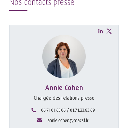
Nos contacts presse
Annie Cohen
Chargée des relations presse
06.71.01.63.06 / 01.71.23.83.69
annie.cohen@macsf.fr