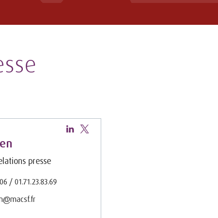
esse
hen
lations presse
.06 / 01.71.23.83.69
en@macsf.fr