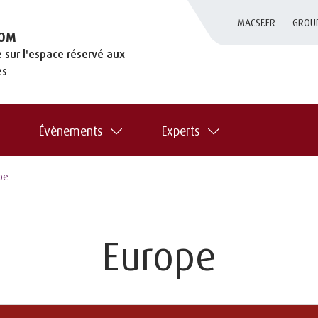
MACSF.FR
GROU
OM
 sur l'espace réservé aux
es
Évènements
Experts
pe
Europe