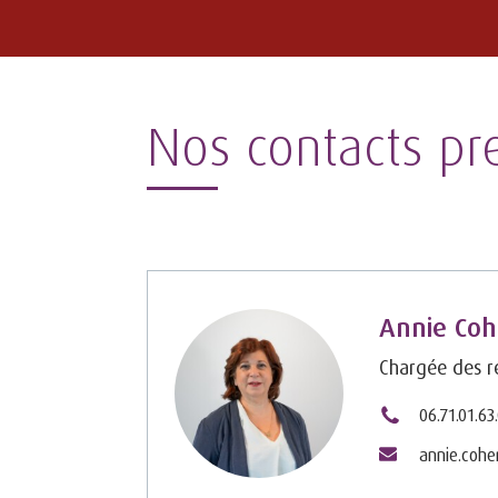
Nos contacts pr
Annie Co
Chargée des re
06.71.01.63
annie.coh