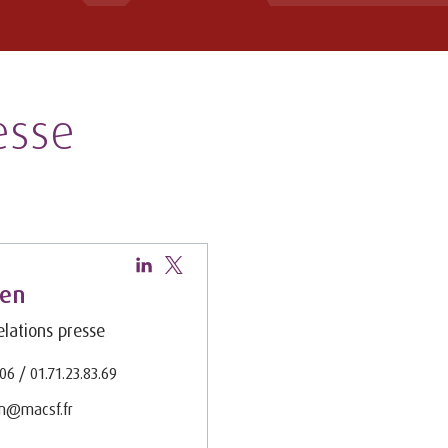
esse
hen
lations presse
.06 / 01.71.23.83.69
en@macsf.fr