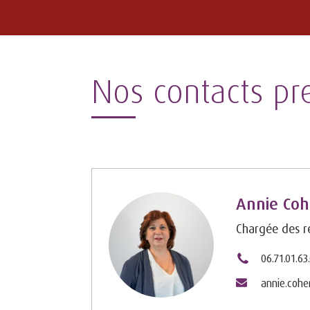
Nos contacts pr
Annie Co
Chargée des re
06.71.01.63
annie.coh