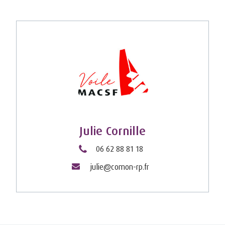
Julie Cornille
06 62 88 81 18
julie@comon-rp.fr