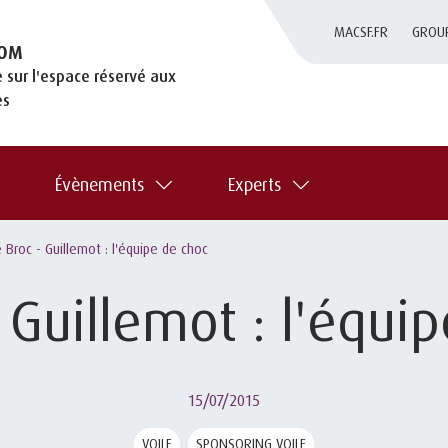
MACSF.FR
GROU
OM
 sur l'espace réservé aux
es
Évènements
Experts
 Broc - Guillemot : l'équipe de choc
 Guillemot : l'équi
15/07/2015
VOILE
SPONSORING VOILE