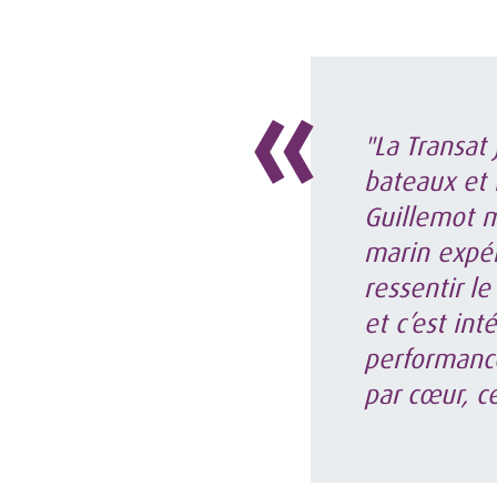
"La Transat
bateaux et 
Guillemot m
marin expé
ressentir le
et c’est in
performanc
par cœur, c