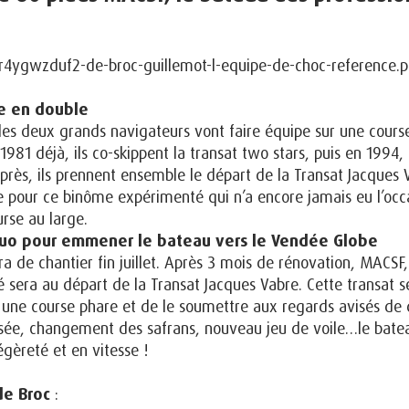
e en double
, les deux grands navigateurs vont faire équipe sur une cour
81 déjà, ils co-skippent la transat two stars, puis en 1994,
après, ils prennent ensemble le départ de la Transat Jacques 
e pour ce binôme expérimenté qui n’a encore jamais eu l’occ
urse au large.
duo pour emmener le bateau vers le Vendée Globe
ra de chantier fin juillet. Après 3 mois de rénovation, MACSF
é sera au départ de la Transat Jacques Vabre. Cette transat se
r une course phare et de le soumettre aux regards avisés d
isée, changement des safrans, nouveau jeu de voile…le bate
gèreté et en vitesse !
de Broc
: