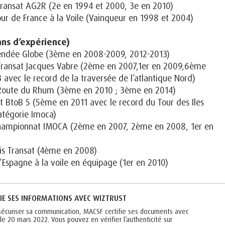
a Transat AG2R (2e en 1994 et 2000, 3e en 2010)
Tour de France à la Voile (Vainqueur en 1998 et 2004)
ans d’expérience)
 Vendée Globe (3ème en 2008-2009, 2012-2013)
a Transat Jacques Vabre (2ème en 2007,1er en 2009,6ème
avec le record de la traversée de l’atlantique Nord)
la Route du Rhum (3ème en 2010 ; 3ème en 2014)
sat BtoB 5 (5ème en 2011 avec le record du Tour des Iles
atégorie Imoca)
 Championnat IMOCA (2ème en 2007, 2ème en 2008, 1er en
mis Transat (4ème en 2008)
d’Espagne à la voile en équipage (1er en 2010)
IE SES INFORMATIONS AVEC WIZTRUST
sécuriser sa communication, MACSF certifie ses documents avec
 le 20 mars 2022. Vous pouvez en vérifier l’authenticité sur