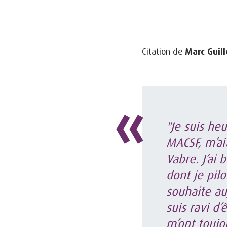
Citation de
Marc Guil
"Je suis he
MACSF, m’ai
Vabre. J’ai
dont je pil
souhaite au
suis ravi d’
m’ont toujo