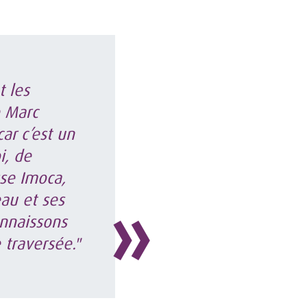
t les
e Marc
ar c’est un
i, de
sse Imoca,
eau et ses
nnaissons
 traversée."