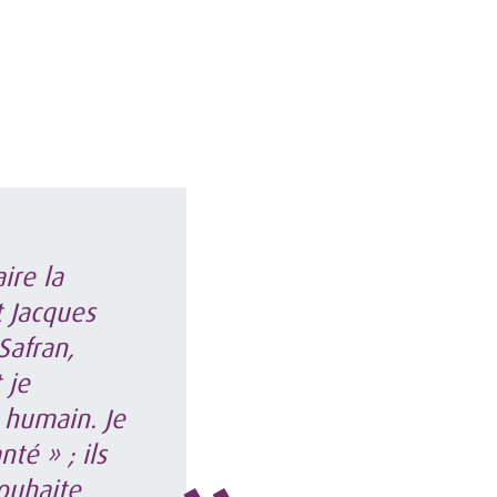
ire la
t Jacques
Safran,
 je
 humain. Je
té » ; ils
ouhaite